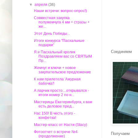
▼
апреля
(36)
Наши встречи: вопрос-опрос!)
Совместная закупка
полужемчуга 4 мм + стразы +
же...
Этот День Победы...
Итоги конкурса "Пасхальные
подарки"
Соединяем
Я и Пасхальный кролик
Поздравляем вас со СВЯТЫМ
Пр...
Жемчуг и ключи + новое
закупательское предложение
К нам прилетела 'Ажурная
бабочка'!
А ларчик просто....открывался -
итоги номер 2 по н...
Мастерицы Екатеринбурга, к вам
есть деловое пред...
Нас 150! В честь этого -
конфетка!
Мастер-класс от Насти (Stacy)
Фотоотчет о встрече №4
Получаем
(продолжение)