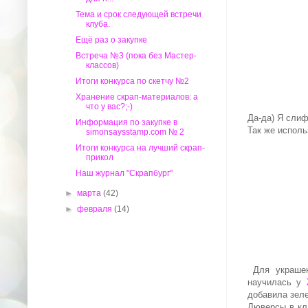
Тема и срок следующей встречи
клуба.
Ещё раз о закупке
Встреча №3 (пока без Мастер-
классов)
Итоги конкурса по скетчу №2
Хранение скрап-материалов: а
что у вас?;-)
Да-да) Я слиф
Информация по закупке в
Так же исполь
simonsaysstamp.com № 2
Итоги конкурса на лучший скрап-
прикол
Наш журнал "Скрапбург"
►
марта
(42)
►
февраля
(14)
Для украшени
научилась у
добавила зеле
Люверсы в кл