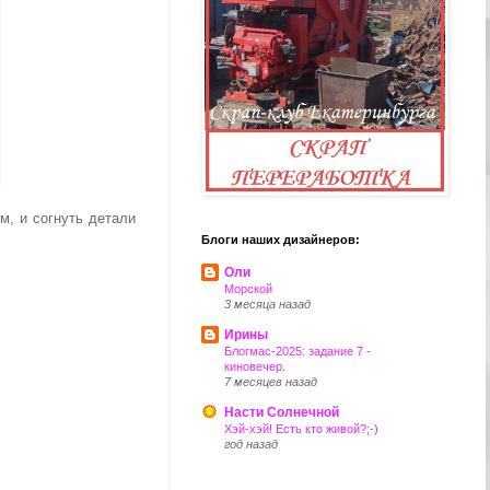
м, и согнуть детали
Блоги наших дизайнеров:
Оли
Морской
3 месяца назад
Ирины
Блогмас-2025: задание 7 -
киновечер.
7 месяцев назад
Насти Солнечной
Хэй-хэй! Есть кто живой?;-)
год назад