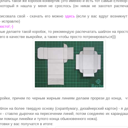
елать такой же коробок-конвертик (это именно и есть тот самый Envelop-S
который я нашла у меня не срослось (он никак не захотел распеч
рисовала свой - скачать его можно
здесь
(если у вас вдруг возникнут
- исправлю)
осто!;-)
ые делаете такой коробок, то рекомендую распечатать шаблон на прост
его в качестве выкройки, а также чтобы просто потренироваться)))
ройки, причем по черным жирным линиям делаем прорези до конца, ч
лон на более твердую основу (скрапбумагу, дизайнерский картон) - я 
и - ставлю дырочки на пересечении линий, потом соединяю их карандаш
ри помощи линейки и тупого конца обыкновенного ножа).
товки у вас получатся в итоге: