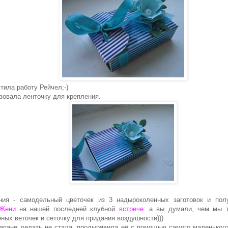
тила работу Рейчел;-)
зовала ленточку для крепления.
я - самодельный цветочек из 3 надыроколенных заготовок и полу
Жени
на нашей последней клубной
встрече
: а вы думали, чем мы та
ных веточек и сеточку для придания воздушности)))
апане делать не стала, продырявила её с помощью самого маленького