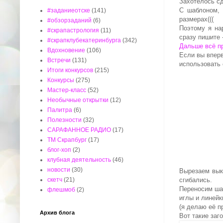
Захотелось сд
С шаблоном, 
#заданиеотске
(141)
размерах(((
#обзорзаданий
(6)
Поэтому я на
#скрапастрология
(11)
сразу пишите 
#скрапклубекатеринбурга
(342)
Дальше всё пр
Вдохновение
(106)
Если вы вперв
Встречи
(131)
использовать 
Итоги конкурсов
(215)
Конкурсы
(275)
Мастер-класс
(52)
Необычные открытки
(12)
Палитра
(6)
Полезности
(32)
САРАФАННОЕ РАДИО
(17)
ТМ Скрапбург
(17)
блог-хоп
(2)
клубная деятельность
(46)
новости
(30)
Вырезаем вык
скетч
(21)
сгибались.
Переносим шаб
флешмоб
(2)
иглы и линейк
(я делаю её п
Архив блога
Вот такие заго