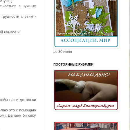
tyle;-)
атываться в нужных
 трудности с этим -
ой бумаге и
до 30 июня
ПОСТОЯННЫЕ РУБРИКИ
тобы наши детальки
делаю это с помощью
ом). Делаем биговку