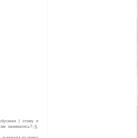
бусинки ( этому я
м занимались?;-)),
 дырокола из моего