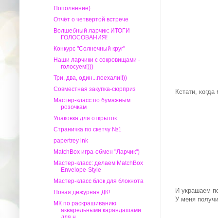
Пополнение)
Отчёт о четвертой встрече
Волшебный ларчик: ИТОГИ
ГОЛОСОВАНИЯ!
Конкурс "Солнечный круг"
Наши ларчики с сокровищами -
голосуем!)))
Три, два, один...поехали!!))
Совместная закупка-сюрприз
Кстати, когда
Мастер-класс по бумажным
розочкам
Упаковка для открыток
Страничка по скетчу №1
papertrey ink
MatchBox игра-обмен "Ларчик")
Мастер-класс: делаем MatchBox
Envelope-Style
Мастер-класс блок для блокнота
И украшаем по
Новая дежурная ДК!
У меня получи
МК по раскрашиванию
акварельными карандашами
для н...